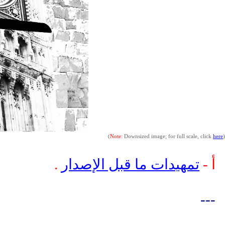
(
Note:
Downsized image; for full scale, click
here
)
أ -
تمهيدات ما قبل الإصدار
.
---