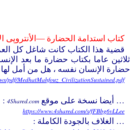
كتاب استدامة الحضارة —الأنتروپى الإ
قضية هذا الكتاب كانت شاغل كل العمر 
ثلاثين عاما بكتاب حضارة ما بعد ال
حضارة الإنسان نفسه ، هل من أمل لها
ews/pdf/MedhatMahfouz_CivilizationSustained.pdf
… أيضا نسخة على موقع
:
4Shared.com
https://www.4shared.com/s/fFBbg6vLLee
… الغلاف بالجودة الكاملة :