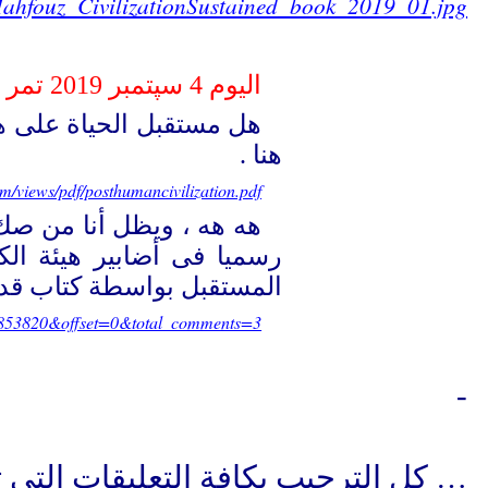
ahfouz_CivilizationSustained_book_2019_01.jpg
اليوم 4 سپتمبر 2019 تمر ثلاثون عاما على صدور كتاب حضارة ما بعد الإنسان :
هنا .
m/views/pdf/posthumancivilization.pdf
هه هه ، ويظل أنا من صك
المستقبل بواسطة كتاب قديم
4853820&offset=0&total_comments=3
-
… كل الترحيب بكافة التعليقات التى