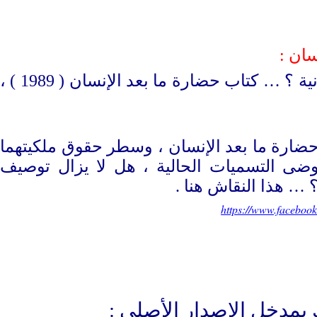
هل مستقبل الحياة على هذا الكوكب ، هو للكائنات الكربونية أم السيليكونية ؟ … كتاب حضارة ما بعد الإنسان ( 1989 ) ،
ضارة ما بعد الإنسان ، وسطر حقوق ملكيتهما
 المصرية فى سنة 1989 . … فى ظل فوضى التسميات الحالية ، هل لا يزال توصيف
 … هذا النقاش هنا .
https://www.facebo
بمدخل الإصدار الأصلى :