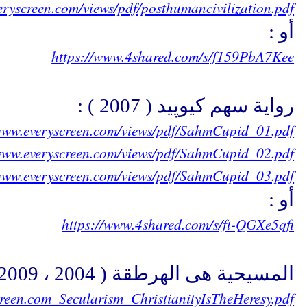
eryscreen.com/views/pdf/posthumancivilization.pdf
أو :
https://www.4shared.com/s/f159PbA7Kee
رواية سهم كيوپيد ( 2007 ) :
/www.everyscreen.com/views/pdf/SahmCupid_01.pdf
/www.everyscreen.com/views/pdf/SahmCupid_02.pdf
/www.everyscreen.com/views/pdf/SahmCupid_03.pdf
أو :
https://www.4shared.com/s/ft-QGXe5qfi
المسيحية هى الهرطقة ( 2004 ، 2009 ) :
creen.com_Secularism_ChristianityIsTheHeresy.pdf