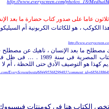
http://www.everyscreen.com/photos_18/MedhatM
http://www.everyscreen.co
 مصطلح ما بعد الإنسان ، ناهيك عن مصطلح ح
رسميا فى أضابير هيئة الكتاب
 كهذا هو التوصيف الأدق حتى اللحظة ، أم لا ؟
ok.com/EveryScreen/posts/684495568299483?comment_id=68561886
 تخص الكتاب هنا فى كومنتات فيسبووك 